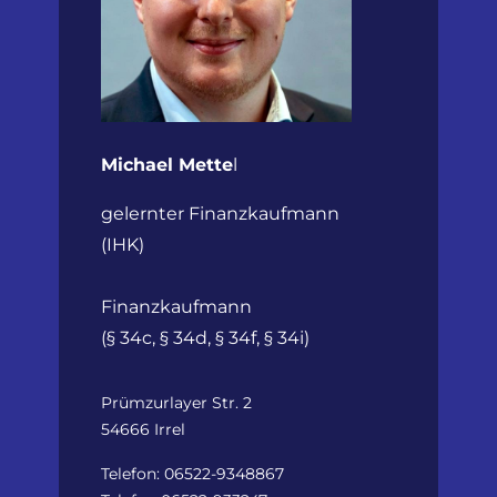
Michael Mette
l
gelernter Finanzkaufmann
(IHK)
Finanzkaufmann
(§ 34c, § 34d, § 34f, § 34i)
Prümzurlayer Str. 2
54666 Irrel
Telefon: 06522-9348867